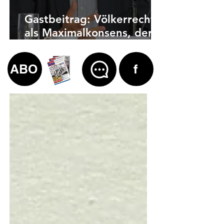
Gastbeitrag: Völkerrecht
als Maximalkonsens, der
auch zu weit geht
ABO
f