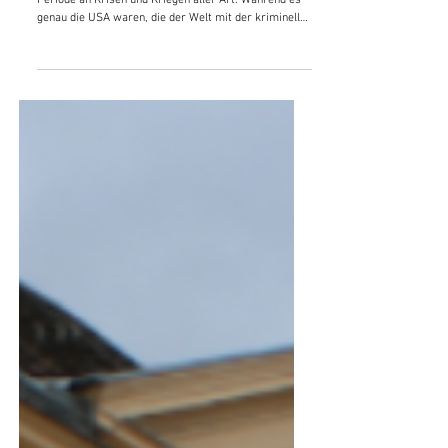
wie bisher.
Die Welt ist in großer Unordnung und wir erleben eine
Periode an Krisen und Kriegen aller Art. Während es
genau die USA waren, die der Welt mit der kriminellen
Entführung des venezolanischen Präsidenten Maduro
weis machen wollten, dass sie „unbesiegbar“ wären,
zeichnet ihre taktische Niederlage im Iran ein anderes
Bild. Der Kampf um die Neuaufteilung der Welt
zwischen den Großmächten hat längst begonnen und
immer offensichtlicher wird: Weder die
Herrschenden, noch die Unterdr