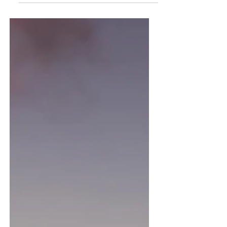
der antiimperialistischen Bewegung.
Die großen Wörter „Krieg“ und „Frieden“ werden heute
im Mund der Imperialisten ebenso verdreht wie auch
beliebig verwendet. Gleich den...