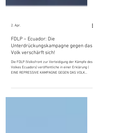
2. Apr.
FDLP – Ecuador: Die
Unterdrückungskampagne gegen das
Volk verschärft sich!
Die FDLP (Volksfront zur Verteidigung der Kämpfe des
Volkes Ecuadors) veröffentliche in einer Erklärung (
EINE REPRESSIVE KAMPAGNE GEGEN DAS VOLK
WIRD ANGEHEIZT! ) ihre Ablehnung gegen die kürzlich
erfolgten Angriffe auf ein ecuadorianisch-iranisches
Kulturzentrum während den Ramadan-Feierlichkeiten.
Weiters zeichnen sie in ihrer Erklärung die
Verbindung und Unterwerfung der Herrschenden
Ecuadors mit dem US-Imperialismus und dem
zionistischen Israel im Einsatz gegen das Volks