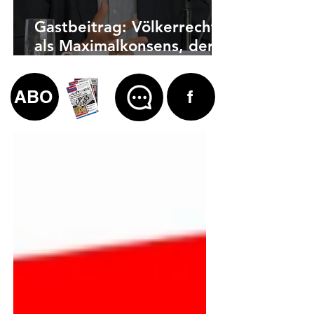
Gastbeitrag: Völkerrecht
als Maximalkonsens, der
auch zu weit geht
ABO
f