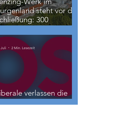
enzing-Werk im
urgenland steht vor der
chließung: 300
eschäftigte betroffen
 Juli
2 Min. Lesezeit
iberale verlassen die
NEOS?