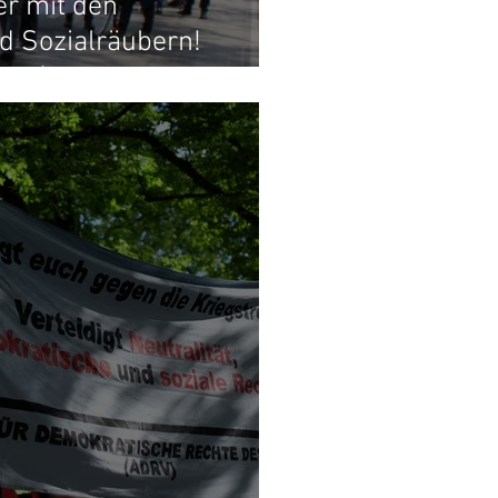
er mit den
d Sozialräubern!
ran!