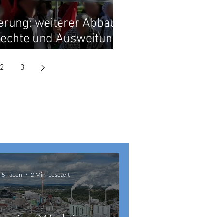
rung: weiterer Abbau
Rechte und Ausweitung
.
2
3
r 5 Tagen
2 Min. Lesezeit