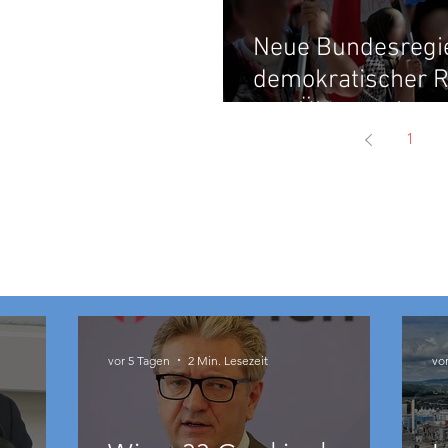
Neue Bundesregie
demokratischer 
von Überwachung
1
vor 5 Tagen
2 Min. Lesezeit
vo