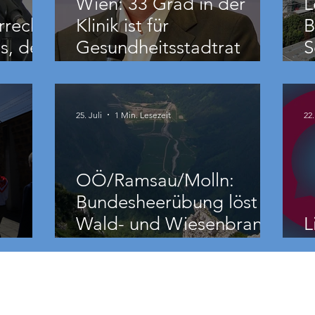
Wien: 33 Grad in der
L
rrecht
Klinik ist für
B
s, der
Gesundheitsstadtrat
S
Hacker „ziemlich relativ“
B
25. Juli
1 Min. Lesezeit
22.
OÖ/Ramsau/Molln:
Bundesheerübung löst
Wald- und Wiesenbrand
L
aus