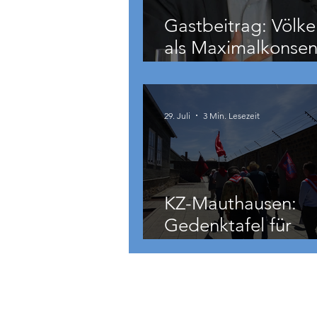
Gastbeitrag: Völke
als Maximalkonsen
auch zu weit geht
29. Juli
3 Min. Lesezeit
KZ-Mauthausen:
Gedenktafel für
Hermann Köhler
International