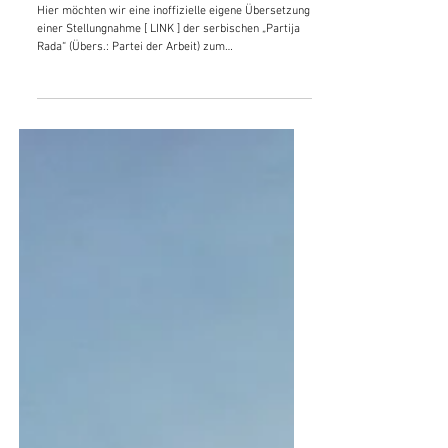
4. Apr.
Serbien: Die Position der „Partija
Rada“ zum Iran
Hier möchten wir eine inoffizielle eigene Übersetzung
einer Stellungnahme [ LINK ] der serbischen „Partija
Rada“ (Übers.: Partei der Arbeit) zum
imperialistischen Angriff gegen den Iran teilen. Die
Position der Partija Rada Die Partija Rada (Anm.:
Partei der Arbeit) ist der Ansicht, dass der Angriff der
amerikanischen und israelischen Imperialisten auf
den Iran nur ein Teil und eine Erweiterung des
globalen imperialistischen Krieges ist, der bereits in
vollem Gange ist. In