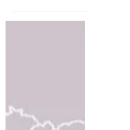
11. Aug. 2024
Serbien: Erneut Massenproteste
gegen Lithiumabbau
Umweltzerstörung für „Grüne Mobilität“ ? Am
Samstag, den 10. August wurden in ganz Serbien
Massenproteste organisiert. Bereits in den...