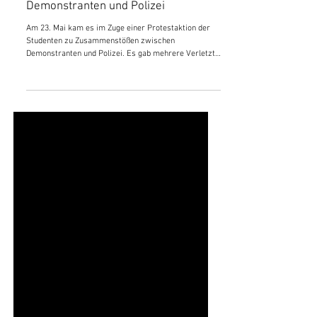
Serbien: Zusammenstöße zwischen
Demonstranten und Polizei
Am 23. Mai kam es im Zuge einer Protestaktion der
Studenten zu Zusammenstößen zwischen
Demonstranten und Polizei. Es gab mehrere Verletzte
und mindestens 23 Verhaftungen. Dies war eines der
ersten größeren Ereignisse nach dem
(vorübergehenden) Abschwung der jüngsten großen
und langandauernden Protestbewegung. Wie auf der
revolutionären serbischen Nachrichtenseite
revinform.info berichtet wurde, zeigt dies
anschaulich, dass die vermeintliche „Ruhepause“
keinesfalls die Lage in