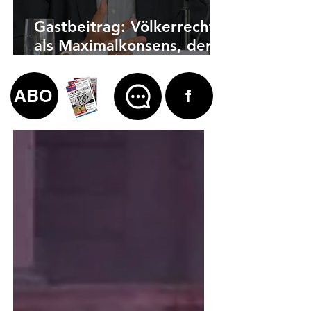
Gastbeitrag: Völkerrecht
als Maximalkonsens, der
auch zu weit geht
ABO
f