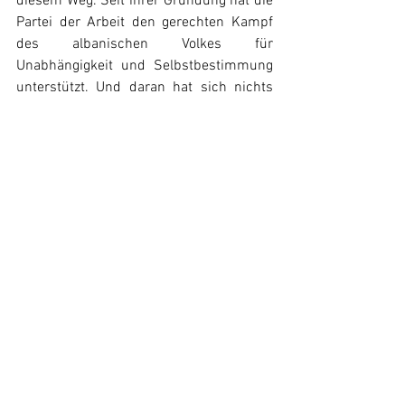
diesem Weg. Seit ihrer Gründung hat die 
Partei der Arbeit den gerechten Kampf 
des albanischen Volkes für 
Unabhängigkeit und Selbstbestimmung 
unterstützt. Und daran hat sich nichts 
geändert. Wir können nur darüber 
diskutieren, auf wessen Seite sich die 
Massen im Kosovo und in Serbien bei 
der Eskalation der 
zwischenimperialistischen Konflikte 
stellen werden - ob sie unter ein NATO-
Banner oder gegeneinander gezwungen 
werden.
Die Rote Fahne
: 
Der Kosovo kann als eine 
Kolonie der „westlichen“ Imperialisten 
charakterisiert werden. 3.500 Soldaten 
der KFOR-“Friedensmission“ sind im 
Land stationiert. Was ist die Perspektive 