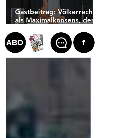
Gastbeitrag: Völkerrecht
als Maximalkonsens, der
auch zu weit geht
ABO
f