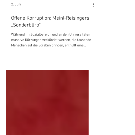
2. Juni
Offene Korruption: Meinl-Reisingers
„Sonderbüro"
Während im Sozialbereich und an den Universitäten
massive Kürzungen verkündet werden, die tausende
Menschen auf die Straßen bringen, enthüllt eine
parlamentarische Anfrage wie großzügig die
Regierung mit sich selbst ist. Etwa 3,6 Millionen Euro
werden monatlich direkt an die 21 Minister bzw.
Staatssekretäre zugewendet. Besonders auffällig ist,
dass in den ersten drei Monaten des Jahres eine
knappe halbe Million an das Kabinett von Beate Meinl-
Reisinger floss. 360.000 davon