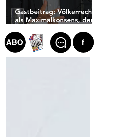
Gastbeitrag: Völkerrecht
als Maximalkonsens, der
auch zu weit geht
ABO
f