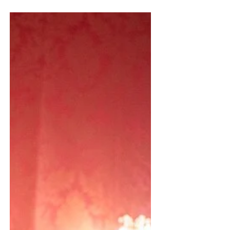
3. Sept. 2025
Das war das Volksstimmefest 2025
Das heurige Volksstimmefest 2025 fand heuer zu
einem Zeitpunkt statt, in der das weltpolitische
Geschehen geprägt ist von Völkermord,...