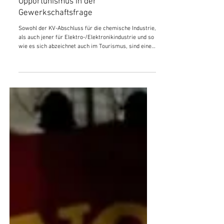
„Verteilungsgerechtigkeit“: Der
Opportunismus in der
Gewerkschaftsfrage
Sowohl der KV-Abschluss für die chemische Industrie,
als auch jener für Elektro-/Elektronikindustrie und so
wie es sich abzeichnet auch im Tourismus, sind eine
Fortsetzung der Angriffe auf die Löhne der Arbeiter
und Angestellten. Warnstreiks und
Betriebsversammlungen sind dabei mehr eine kurze
Inszenierung der Gewerkschaftsführer, um den
Arbeitern weiszumachen, dass man eh „alles
mögliche versucht hätte“. Jene Teile der Arbeiter- und
Gewerkschaftsbewegung, die sich zumindest