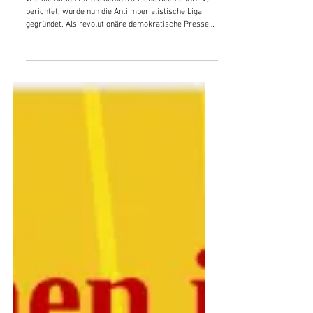
17. Apr.
Erfolgreiche Gründung der AIL
Wie die Aktion für die demokratische Rechte (ADRV)
berichtet, wurde nun die Antiimperialistische Liga
gegründet. Als revolutionäre demokratische Presse
sehen wir dieses Ereignis als historischen Schritt der
antiimperialistischen Bewegung und freuen uns
unseren Lesern folgenden Bericht weiterleiten zu
können: Erfolgreiche Gründung der AIL Es freut uns
außerordentlich folgenden Bericht über die siegreiche
Gründung der Internationalen Antiimperialistischen
Liga teilen zu dürfen