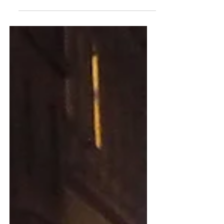
27. Nov. 2022
ÖBB: Diesmal aber wirklich streiken!
Korrespondenz aus dem Betrieb Von 500€
Lohnerhöhung als Fixbetrag ist unsere Gewerkschaft
schon auf 400€ heruntergegangen - ein Ergebnis,...