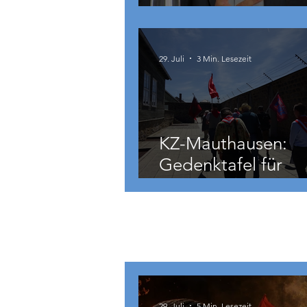
auch zu weit geht
29. Juli
3 Min. Lesezeit
KZ-Mauthausen:
Gedenktafel für
Hermann Köhler
International
29. Juli
5 Min. Lesezeit