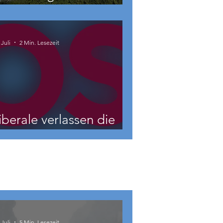
eschäftigte betroffen
 Juli
2 Min. Lesezeit
iberale verlassen die
NEOS?
 Juli
5 Min. Lesezeit