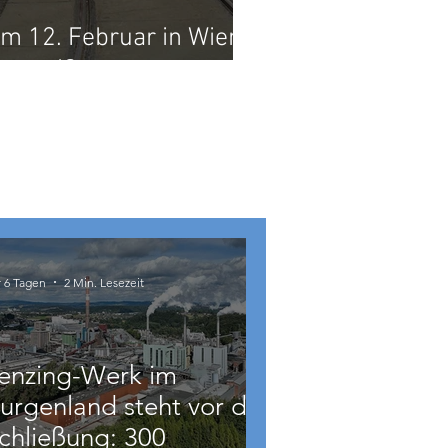
m 12. Februar in Wien:
zerreißt
r 6 Tagen
2 Min. Lesezeit
enzing-Werk im
urgenland steht vor der
chließung: 300