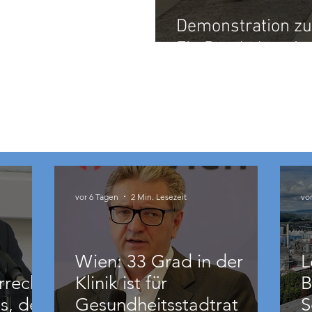
Demonstration zu
Ein Band, das nie 
vor 6 Tagen
2 Min. Lesezeit
vo
Wien: 33 Grad in der
L
rrecht
Klinik ist für
B
s, der
Gesundheitsstadtrat
S