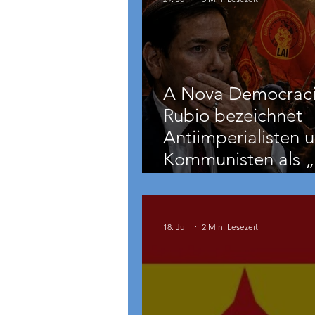
A Nova Democraci
Rubio bezeichnet
Antiimperialisten 
Kommunisten als „
und
grenzüberschreite
Bedrohung“
18. Juli
2 Min. Lesezeit