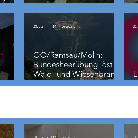
Hacker „ziemlich relativ“
B
25. Juli
1 Min. Lesezeit
22.
OÖ/Ramsau/Molln:
Bundesheerübung löst
Wald- und Wiesenbrand
L
aus
18. Juli
3 Min. Lesezeit
18.