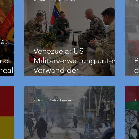
a:
Venezuela: US-
und
Militärverwaltung unter
P
reale
Vorwand der
d
Erdbebenhilfe
B
nde
9. Juli
2 Min. Lesezeit
3. 