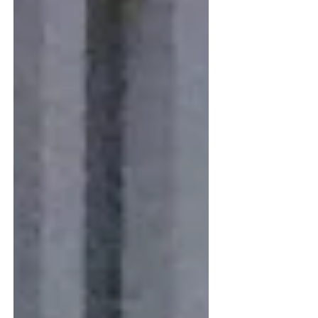
Keine Bühne für Zionismus und Besatzung! Millionen
für ESC – Sparmaßnahmen für die Bevölkerung! Der
„Eurovision So