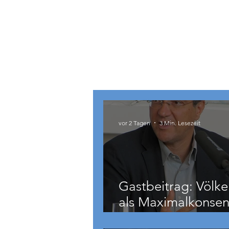
Österreich
vor 2 Tagen
3 Min. Lesezeit
Gastbeitrag: Völke
als Maximalkonsen
auch zu weit geht