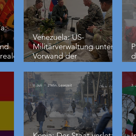
a:
Venezuela: US-
und
Militärverwaltung unter
P
reale
Vorwand der
d
Erdbebenhilfe
B
nde
9. Juli
2 Min. Lesezeit
3. 
Kenia: Der Staat verletzt,
I