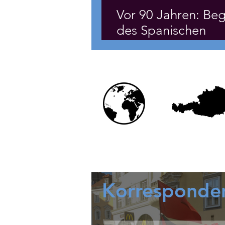
Vor 90 Jahren: Beg
des Spanischen
Bürgerkrieges
Korresponde