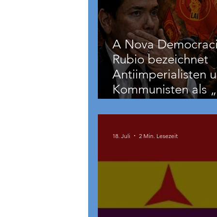
A Nova Democraci
Rubio bezeichnet
Antiimperialisten 
Kommunisten als „
und
grenzüberschreite
Bedrohung“
18. Juli
2 Min. Lesezeit