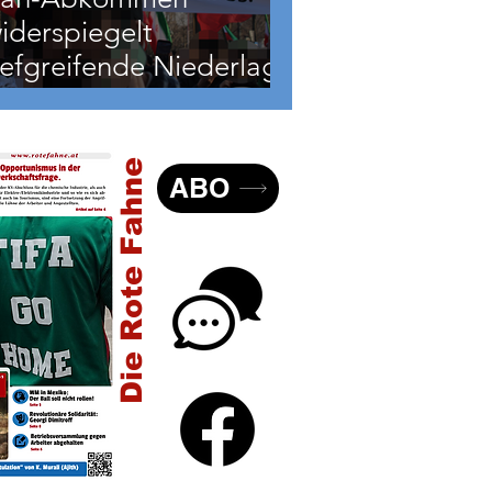
iderspiegelt
iefgreifende Niederlage
er USA
Die Rote Fahne
ABO