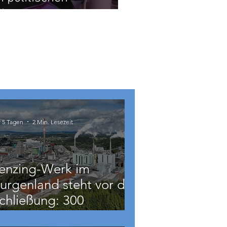
dien
r 5 Tagen
2 Min. Lesezeit
enzing-Werk im
urgenland steht vor der
chließung: 300
eschäftigte betroffen