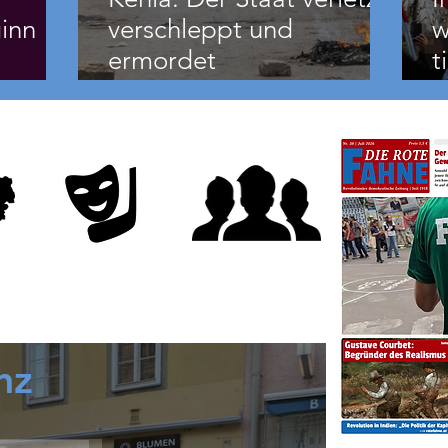
inn
verschleppt und
w
ermordet
t
Demonstranten.
d
nz