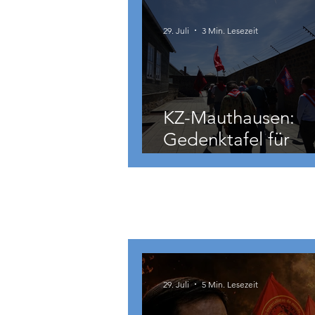
29. Juli
3 Min. Lesezeit
KZ-Mauthausen:
Gedenktafel für
Hermann Köhler
International
29. Juli
5 Min. Lesezeit