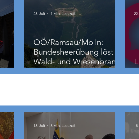
25. Juli
1 Min. Lesezeit
22.
OÖ/Ramsau/Molln:
Bundesheerübung löst
Wald- und Wiesenbrand
L
aus
18. Juli
3 Min. Lesezeit
18.