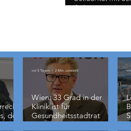
Gefangenen in In
vor 5 Tagen
2 Min. Lesezeit
vo
Wien: 33 Grad in der
L
rrecht
Klinik ist für
B
s, der
Gesundheitsstadtrat
S
Hacker „ziemlich relativ“
B