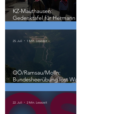
KZ-Mauthausen:
Gedenktafel für Hermann
Köhler
25. Juli
1 Min. Lesezeit
OÖ/Ramsau/Molln:
Bundesheerübung löst Wald-
und Wiesenbrand aus