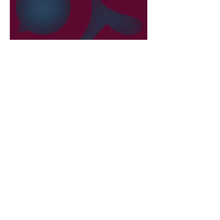
22. Juli
2 Min. Lesezeit
Liberale verlassen die
NEOS?
International
29. Juli
5 Min. Lesezeit
A Nova Democracia: Rubio