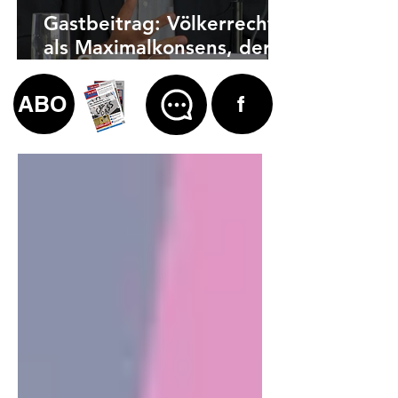
Gastbeitrag: Völkerrecht
als Maximalkonsens, der
auch zu weit geht
ABO
f