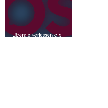
22. Juli
2 Min. Lesezeit
Liberale verlassen die
NEOS?
International
29. Juli
5 Min. Lesezeit