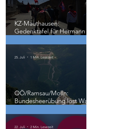
29. Juli
3 Min. Lesezeit
KZ-Mauthausen:
Gedenktafel für Hermann
Köhler
25. Juli
1 Min. Lesezeit
OÖ/Ramsau/Molln:
Bundesheerübung löst Wald-
und Wiesenbrand aus