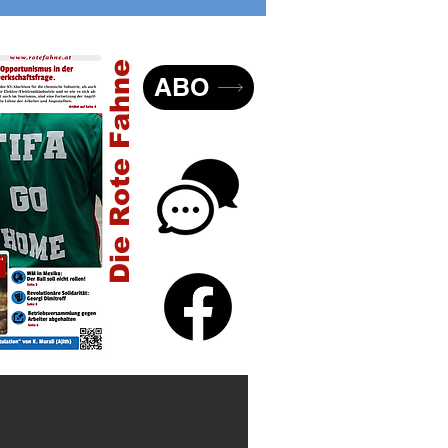
er USA
Die Rote Fahne
ABO