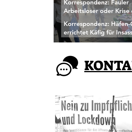
Korrespondenz: Fauler
Arbeitsloser oder Krise
Industrie?
Korrespondenz: Häfen-
errichtet Käfig für Insas
Korrespondenz eines Aktivisten vom Palästina-Infotisch in Linz
KONTA