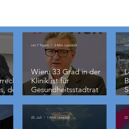
vor 7 Tagen
2 Min. Lesezeit
vo
Wien: 33 Grad in der
L
rrecht
Klinik ist für
B
s, der
Gesundheitsstadtrat
S
Hacker „ziemlich relativ“
B
25. Juli
1 Min. Lesezeit
22.