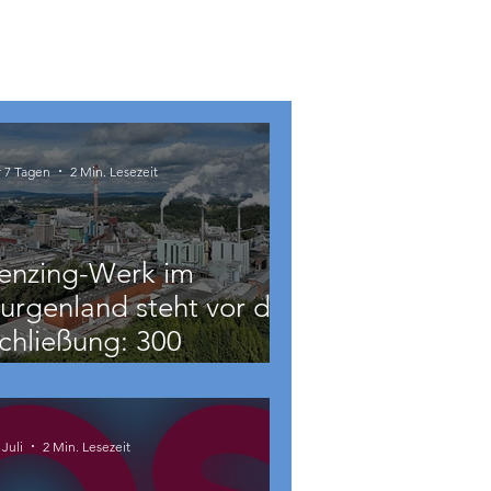
r 7 Tagen
2 Min. Lesezeit
enzing-Werk im
urgenland steht vor der
chließung: 300
eschäftigte betroffen
 Juli
2 Min. Lesezeit