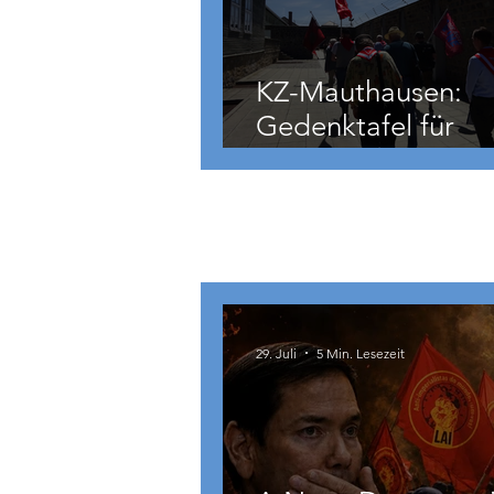
KZ-Mauthausen:
Gedenktafel für
Hermann Köhler
International
29. Juli
5 Min. Lesezeit