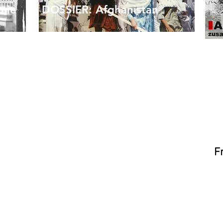
mie
DOSSIER: Afghanistan
Afghanistan – eine Geschichte von
Besatzung und Widerstand
Einige ökonomische Aspekte
orgung
Afghanistans
len
Die Rolle der Frauenrechte bei der
Legitimierung der US-Besatzung
ona-
„Das Ende der westlich
F
dominierten Welt“
Einige militärpolitische Fragen
egie