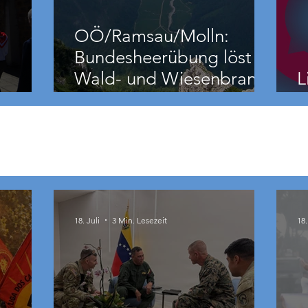
OÖ/Ramsau/Molln:
Bundesheerübung löst
Wald- und Wiesenbrand
L
aus
18. Juli
3 Min. Lesezeit
18.