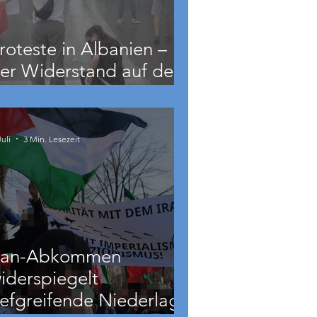
roteste in Albanien –
er Widerstand auf dem
alkan wächst
Juli
3 Min. Lesezeit
ran-Abkommen
iderspiegelt
iefgreifende Niederlage