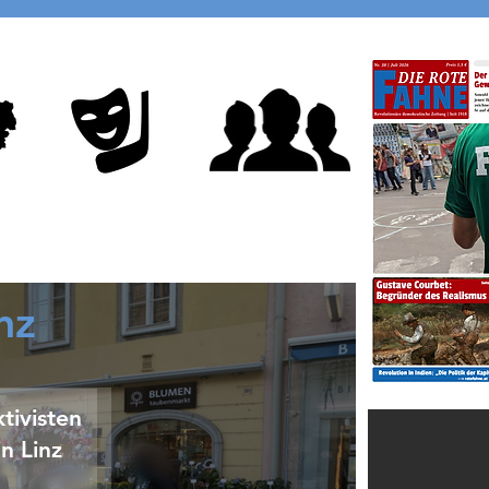
Demonstranten.
d
nz
tivisten
in Linz