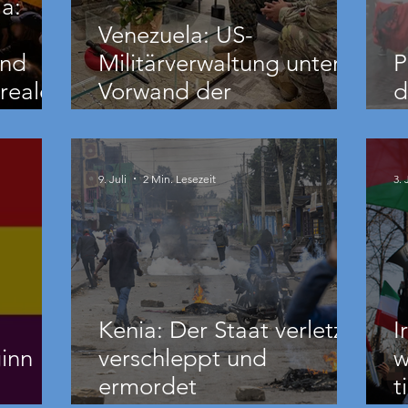
a:
Venezuela: US-
und
Militärverwaltung unter
P
reale
Vorwand der
d
Erdbebenhilfe
B
nde
9. Juli
2 Min. Lesezeit
3. 
Kenia: Der Staat verletzt,
I
inn
verschleppt und
w
ermordet
t