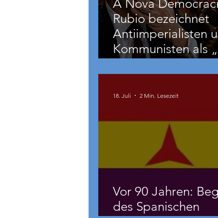
A Nova Democraci
Rubio bezeichnet
Antiimperialisten 
Kommunisten als „
und
grenzüberschreite
Bedrohung“
18. Juli
2 Min. Lesezeit
Vor 90 Jahren: Beg
des Spanischen