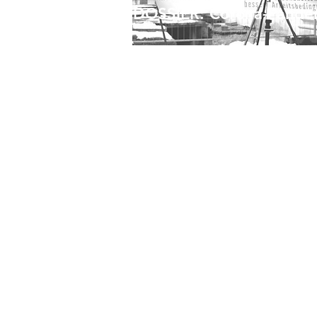
DOSSIER: Corona-Pande
Die Pandemie als Naturereignis?
Anmerkungen zum Ursprung des
Coronavirus.
Die Restrukturierung der Nahvers
im Gesundheitsbereich
Eine große Welle der internationa
Arbeiter- und Volksbewegungen
Die Auswirkungen repressiver Cor
Maßnahmen in der Dritten Welt
Corona: Frauenrechte im
Ausnahmezustand
Great Reset: Imperialistische Strat
oder Verschwörung?