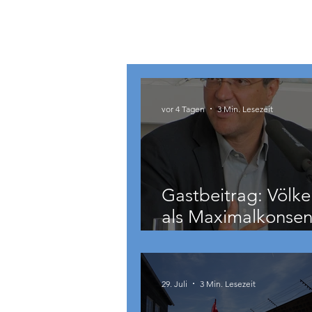
Österreich
vor 4 Tagen
3 Min. Lesezeit
Gastbeitrag: Völke
als Maximalkonsen
auch zu weit geht
29. Juli
3 Min. Lesezeit