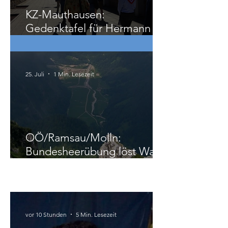
KZ-Mauthausen:
Gedenktafel für Hermann
Köhler
25. Juli
1 Min. Lesezeit
OÖ/Ramsau/Molln:
Bundesheerübung löst Wald-
und Wiesenbrand aus
International