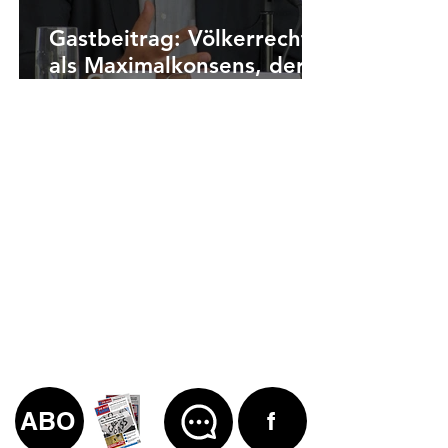
Gastbeitrag: Völkerrecht
als Maximalkonsens, der
auch zu weit geht
ABO
f