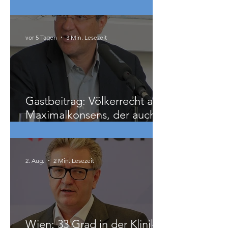
8. August: Kundgebung für
die Freilassung von Mustafa
Ayyash
vor 5 Tagen
3 Min. Lesezeit
Gastbeitrag: Völkerrecht als
Maximalkonsens, der auch
zu weit geht
2. Aug.
2 Min. Lesezeit