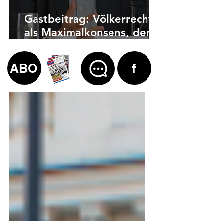
Gastbeitrag: Völkerrecht
als Maximalkonsens, der
auch zu weit geht
ABO
f