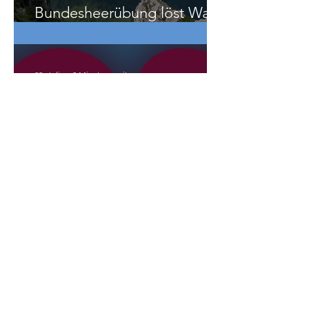
OÖ/Ramsau/Molln:
Bundesheerübung löst Wald-
und Wiesenbrand aus
22. Juli
2 Min. Lesezeit
Liberale verlassen die
NEOS?
International