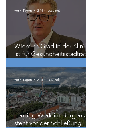
Gastbeitrag: Völkerrecht als
Maximalkonsens, der auch
zu weit geht
vor 4 Tagen
2 Min. Lesezeit
Wien: 33 Grad in der Klinik
ist für Gesundheitsstadtrat
Hacker „ziemlich relativ“
vor 4 Tagen
2 Min. Lesezeit