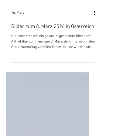
16. März
Bilder zum 8. März 2026 in Österreich
Hier möchten wir einige uns zugesendete Bilder von
Aktivitäten zum heurigen 8. März, dem internationalen
Frauenkampftag veröffentlichen. In Linz wurden uns
Bilder von einer Demonstration zugesendet, in der
auch die kommunistische Widerstandskämpferin
Hedy Urach dieses Jahr hochgehalten wurde. Aus
Tirol veröffentlichen wir Bilder von der Demonstration
und einer großen Veranstaltung anlässlich des 8. März
2026. Linz Tirol