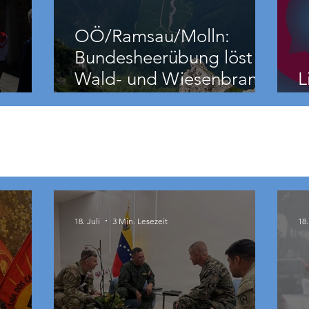
OÖ/Ramsau/Molln:
Bundesheerübung löst
Wald- und Wiesenbrand
L
aus
18. Juli
3 Min. Lesezeit
18.