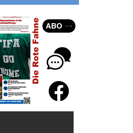
er USA
Die Rote Fahne
ABO