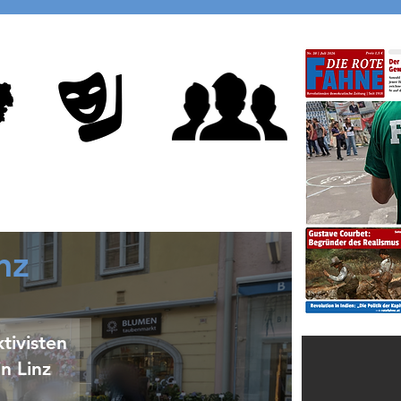
Demonstranten.
d
nz
tivisten
in Linz