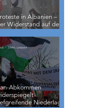
roteste in Albanien –
er Widerstand auf dem
alkan wächst
Juli
3 Min. Lesezeit
ran-Abkommen
iderspiegelt
iefgreifende Niederlage