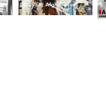
mie
DOSSIER: Afghanistan
Afghanistan – eine Geschichte von
Besatzung und Widerstand
Einige ökonomische Aspekte
orgung
Afghanistans
len
Die Rolle der Frauenrechte bei der
Legitimierung der US-Besatzung
ona-
„Das Ende der westlich
dominierten Welt“
Einige militärpolitische Fragen
egie