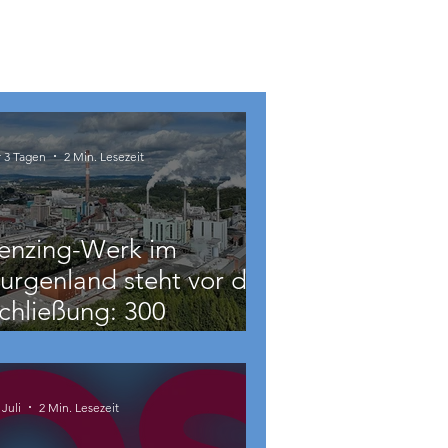
r 3 Tagen
2 Min. Lesezeit
enzing-Werk im
urgenland steht vor der
chließung: 300
eschäftigte betroffen
 Juli
2 Min. Lesezeit