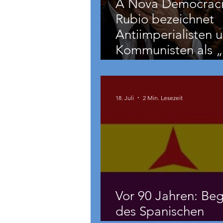
A Nova Democraci
Rubio bezeichnet
Antiimperialisten 
Kommunisten als „
und
grenzüberschreite
Bedrohung“
18. Juli
2 Min. Lesezeit
Vor 90 Jahren: Beg
des Spanischen