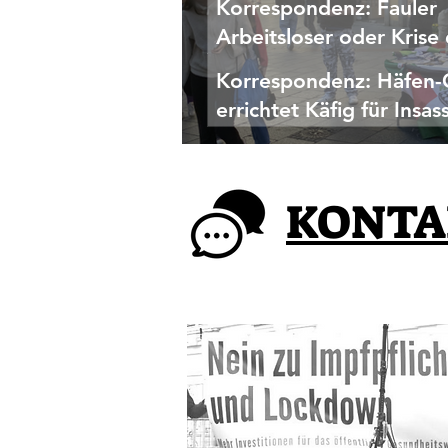
Korrespondenz: Fauler
Arbeitsloser oder Krise
Industrie?
Korrespondenz: Häfen-
errichtet Käfig für Insas
Korrespondenz eines Aktivisten vom Palästina-Infotisch in Linz
KONTA