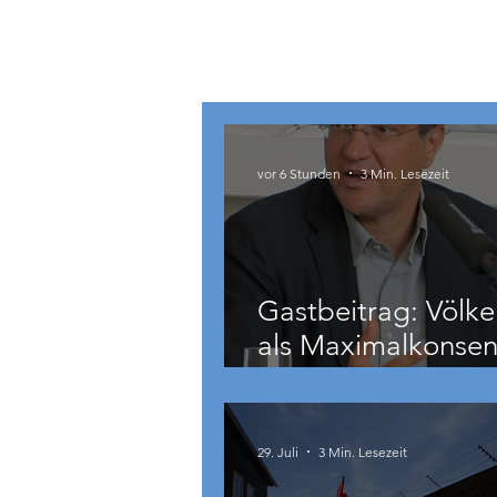
Österreich
vor 6 Stunden
3 Min. Lesezeit
Gastbeitrag: Völke
als Maximalkonsen
auch zu weit geht
29. Juli
3 Min. Lesezeit