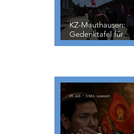
KZ-Mauthausen:
Gedenktafel für
Hermann Köhler
International
29. Juli
5 Min. Lesezeit