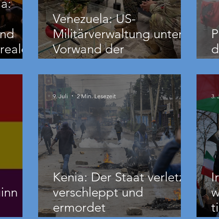
a:
Venezuela: US-
und
Militärverwaltung unter
P
reale
Vorwand der
d
Erdbebenhilfe
B
nde
9. Juli
2 Min. Lesezeit
3. 
Kenia: Der Staat verletzt,
I
inn
verschleppt und
w
ermordet
t