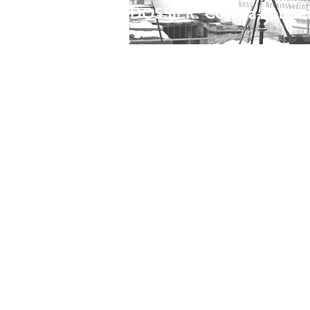
DOSSIER: Corona-Pande
Die Pandemie als Naturereignis?
Anmerkungen zum Ursprung des
Coronavirus.
Die Restrukturierung der Nahvers
im Gesundheitsbereich
Eine große Welle der internationa
Arbeiter- und Volksbewegungen
Die Auswirkungen repressiver Cor
Maßnahmen in der Dritten Welt
Corona: Frauenrechte im
Ausnahmezustand
Great Reset: Imperialistische Strat
oder Verschwörung?