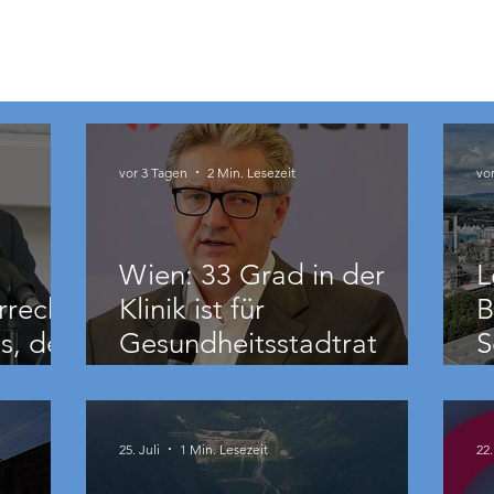
vor 3 Tagen
2 Min. Lesezeit
vo
Wien: 33 Grad in der
L
rrecht
Klinik ist für
B
s, der
Gesundheitsstadtrat
S
Hacker „ziemlich relativ“
B
25. Juli
1 Min. Lesezeit
22.