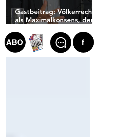
Gastbeitrag: Völkerrecht
als Maximalkonsens, der
auch zu weit geht
ABO
f