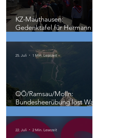
29. Juli
3 Min. Lesezeit
KZ-Mauthausen:
Gedenktafel für Hermann
Köhler
25. Juli
1 Min. Lesezeit
OÖ/Ramsau/Molln:
Bundesheerübung löst Wald-
und Wiesenbrand aus