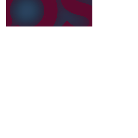
22. Juli
2 Min. Lesezeit
Liberale verlassen die
NEOS?
International
29. Juli
5 Min. Lesezeit