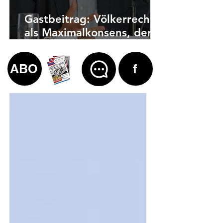
Gastbeitrag: Völkerrecht
als Maximalkonsens, der
auch zu weit geht
ABO
f