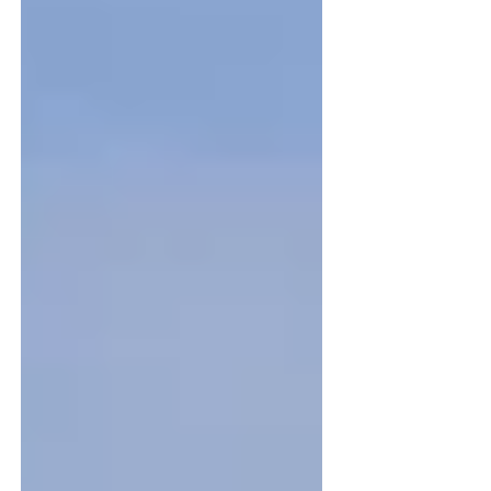
noch weiter angekurbelt. Nach Neuübernahme wird
geschlossen! Erst im Februar wurde die Übernahme
vom Schweizer Industriekonzern Georg Fischer
offiziell abgeschlossen. Zwei Monate da