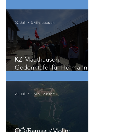
Beschäftigte betroffen
29. Juli
3 Min. Lesezeit
KZ-Mauthausen:
Gedenktafel für Hermann
Köhler
25. Juli
1 Min. Lesezeit
OÖ/Ramsau/Molln: