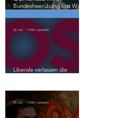
Bundesheerübung löst Wald-
und Wiesenbrand aus
22. Juli
2 Min. Lesezeit
Liberale verlassen die
NEOS?
International
29. Juli
5 Min. Lesezeit