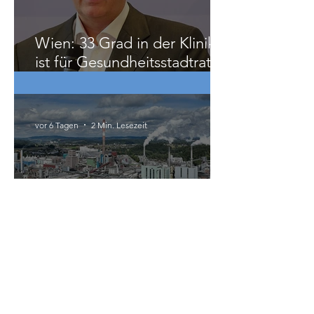
Gastbeitrag: Völkerrecht als
Maximalkonsens, der auch
zu weit geht
vor 5 Tagen
2 Min. Lesezeit
Wien: 33 Grad in der Klinik
ist für Gesundheitsstadtrat
Hacker „ziemlich relativ“
vor 6 Tagen
2 Min. Lesezeit