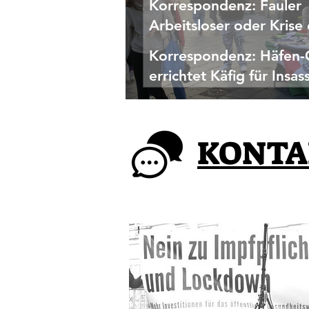
Korrespondenz: Fauler
Arbeitsloser oder Krise
Industrie?
Korrespondenz: Häfen-
errichtet Käfig für Insas
Korrespondenz eines Aktivisten vom Palästina-Infotisch in Linz
KONTA