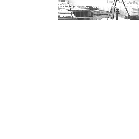
DOSSIER: Corona-Pande
Die Pandemie als Naturereignis?
Anmerkungen zum Ursprung des
Coronavirus.
Die Restrukturierung der Nahvers
im Gesundheitsbereich
Eine große Welle der internationa
Arbeiter- und Volksbewegungen
Die Auswirkungen repressiver Cor
Maßnahmen in der Dritten Welt
Corona: Frauenrechte im
Ausnahmezustand
Great Reset: Imperialistische Strat
oder Verschwörung?