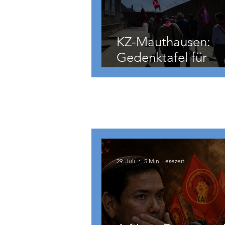
KZ-Mauthausen:
Gedenktafel für
Hermann Köhler
International
29. Juli
5 Min. Lesezeit