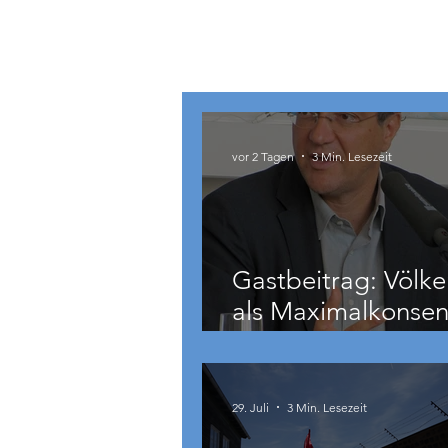
Österreich
vor 2 Tagen
3 Min. Lesezeit
Gastbeitrag: Völke
als Maximalkonsen
auch zu weit geht
29. Juli
3 Min. Lesezeit