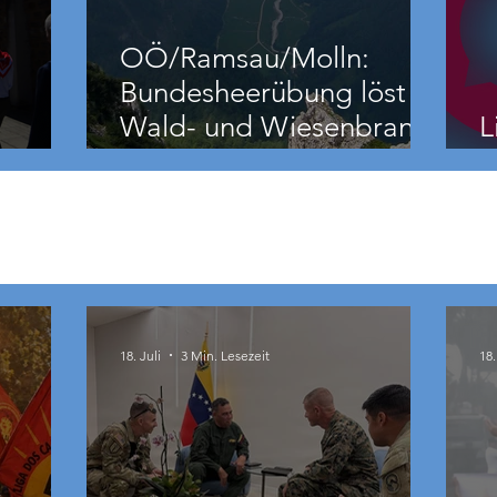
OÖ/Ramsau/Molln:
Bundesheerübung löst
Wald- und Wiesenbrand
L
aus
18. Juli
3 Min. Lesezeit
18.