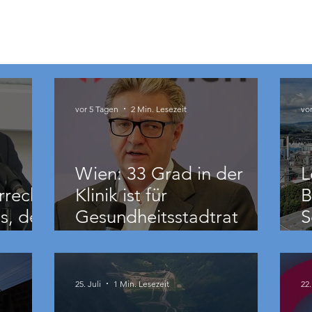
vor 5 Tagen
2 Min. Lesezeit
vo
Wien: 33 Grad in der
L
rrecht
Klinik ist für
B
s, der
Gesundheitsstadtrat
S
Hacker „ziemlich relativ“
B
25. Juli
1 Min. Lesezeit
22.