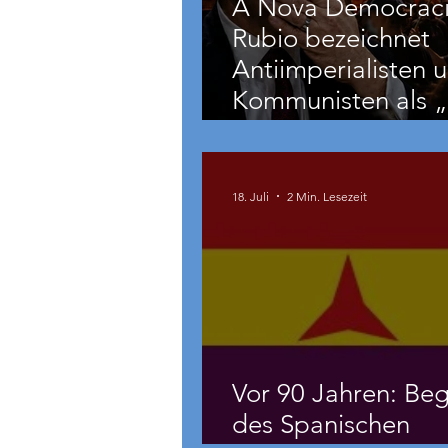
A Nova Democraci
Rubio bezeichnet
Antiimperialisten 
Kommunisten als „
und
grenzüberschreite
Bedrohung“
18. Juli
2 Min. Lesezeit
Vor 90 Jahren: Beg
des Spanischen