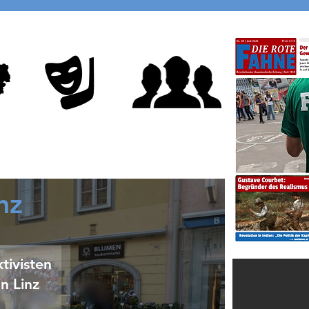
Demonstranten.
d
nz
tivisten
in Linz