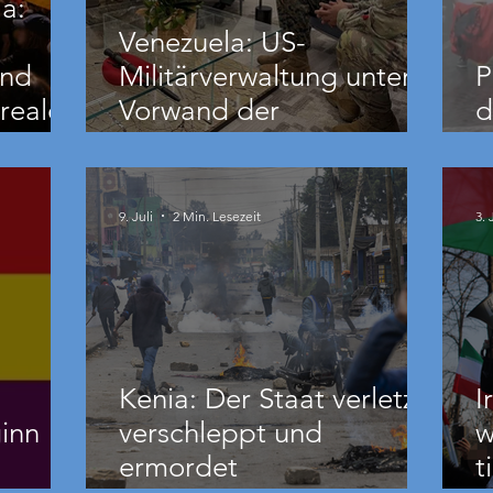
a:
Venezuela: US-
und
Militärverwaltung unter
P
reale
Vorwand der
d
Erdbebenhilfe
B
nde
9. Juli
2 Min. Lesezeit
3. 
Kenia: Der Staat verletzt,
I
inn
verschleppt und
w
ermordet
t