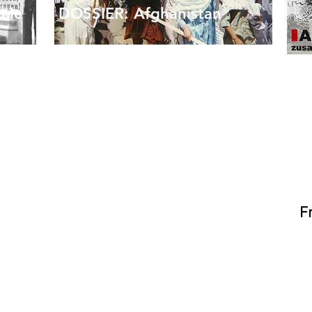
mie
DOSSIER: Afghanistan
Afghanistan – eine Geschichte von
Besatzung und Widerstand
Einige ökonomische Aspekte
orgung
Afghanistans
len
Die Rolle der Frauenrechte bei der
Legitimierung der US-Besatzung
ona-
„Das Ende der westlich
F
dominierten Welt“
Einige militärpolitische Fragen
egie