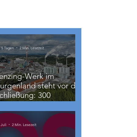
r 5 Tagen
2 Min. Lesezeit
enzing-Werk im
urgenland steht vor der
chließung: 300
eschäftigte betroffen
 Juli
2 Min. Lesezeit