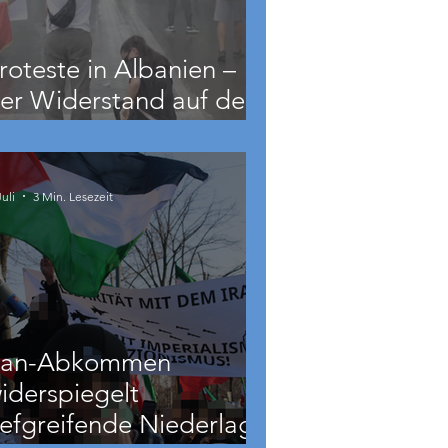
roteste in Albanien –
er Widerstand auf dem
alkan wächst
Juli
3 Min. Lesezeit
ran-Abkommen
iderspiegelt
iefgreifende Niederlage