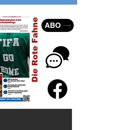
er USA
Die Rote Fahne
ABO