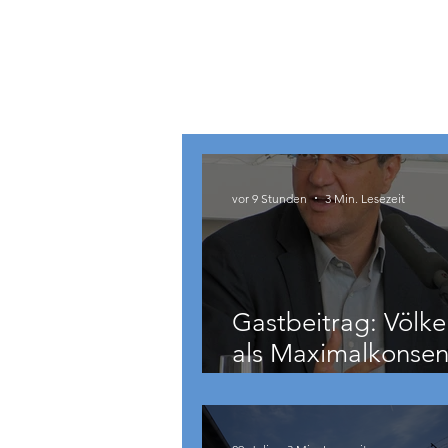
Österreich
vor 9 Stunden
3 Min. Lesezeit
Gastbeitrag: Völke
als Maximalkonsen
auch zu weit geht