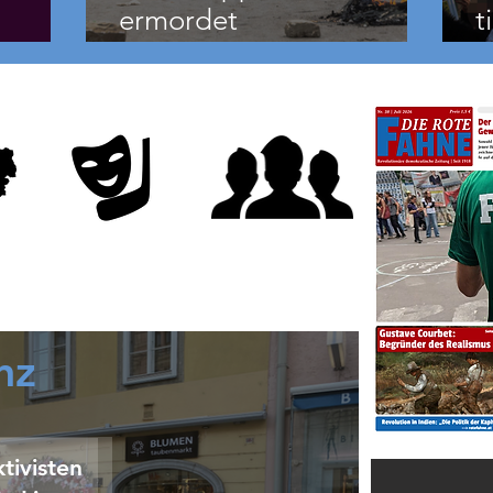
ermordet
t
Demonstranten.
d
nz
tivisten