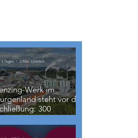
r 3 Tagen
2 Min. Lesezeit
enzing-Werk im
urgenland steht vor der
chließung: 300
eschäftigte betroffen