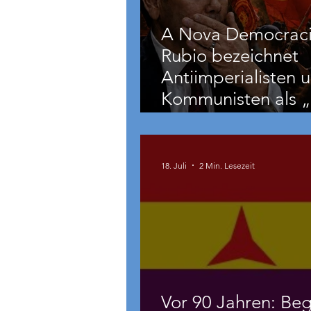
A Nova Democraci
Rubio bezeichnet
Antiimperialisten 
Kommunisten als „
und
grenzüberschreite
Bedrohung“
18. Juli
2 Min. Lesezeit
Vor 90 Jahren: Beg