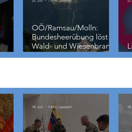
25. Juli
1 Min. Lesezeit
22.
OÖ/Ramsau/Molln:
Bundesheerübung löst
Wald- und Wiesenbrand
L
aus
18. Juli
3 Min. Lesezeit
18.