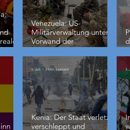
a:
Venezuela: US-
und
Militärverwaltung unter
P
reale
Vorwand der
d
Erdbebenhilfe
B
nde
9. Juli
2 Min. Lesezeit
3. 
Kenia: Der Staat verletzt,
I
inn
verschleppt und
w