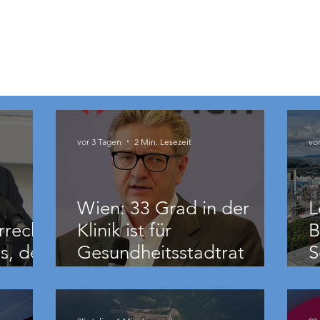
vor 3 Tagen
2 Min. Lesezeit
vo
Wien: 33 Grad in der
L
rrecht
Klinik ist für
B
s, der
Gesundheitsstadtrat
S
Hacker „ziemlich relativ“
B