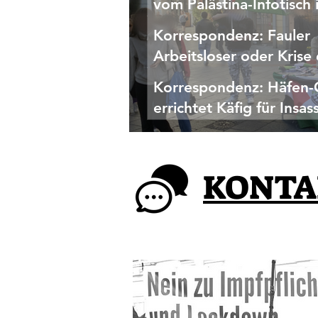
vom Palästina-Infotisch 
Korrespondenz: Fauler
Arbeitsloser oder Krise
Industrie?
Korrespondenz: Häfen-
errichtet Käfig für Insas
Korrespondenz eines Aktivisten vom Palästina-Infotisch in Linz
KONTA