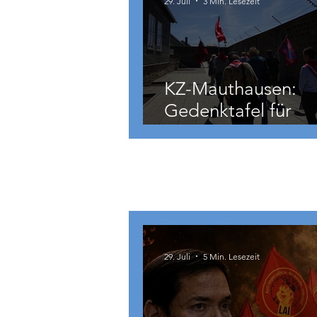
29. Juli
3 Min. Lesezeit
KZ-Mauthausen:
Gedenktafel für
Hermann Köhler
International
29. Juli
5 Min. Lesezeit