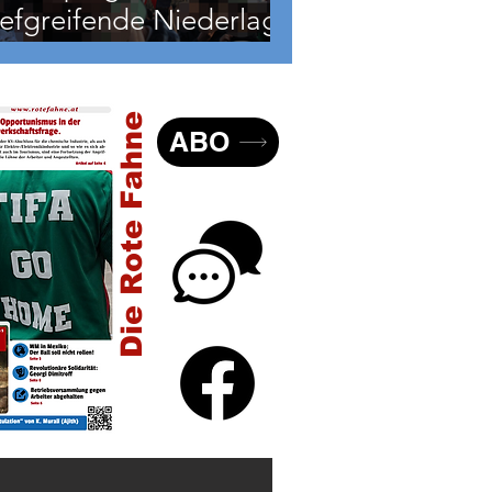
iefgreifende Niederlage
er USA
Die Rote Fahne
ABO