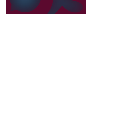
Liberale verlassen die
NEOS?
International
29. Juli
5 Min. Lesezeit
A Nova Democracia: Rubio
bezeichnet Antiimperialisten