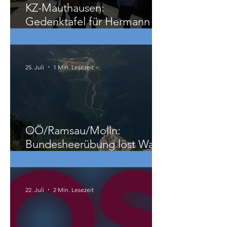
KZ-Mauthausen:
Gedenktafel für Hermann
Köhler
25. Juli
1 Min. Lesezeit
OÖ/Ramsau/Molln:
Bundesheerübung löst Wald-
und Wiesenbrand aus
22. Juli
2 Min. Lesezeit