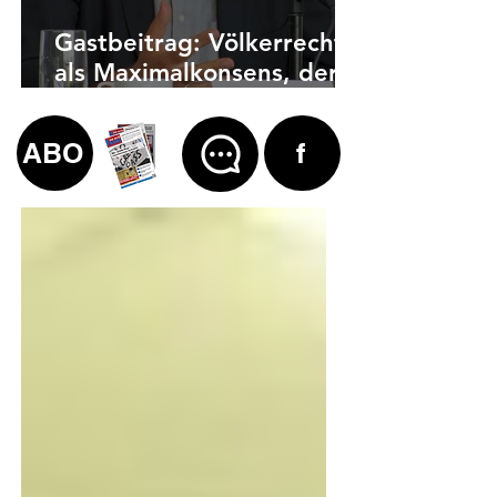
Gastbeitrag: Völkerrecht
als Maximalkonsens, der
auch zu weit geht
ABO
f