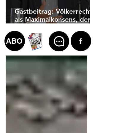
Gastbeitrag: Völkerrecht
als Maximalkonsens, der
auch zu weit geht
ABO
f