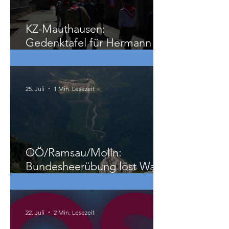
29. Juli
3 Min. Lesezeit
KZ-Mauthausen:
Gedenktafel für Hermann
Köhler
25. Juli
1 Min. Lesezeit
OÖ/Ramsau/Molln:
Bundesheerübung löst Wald-
und Wiesenbrand aus