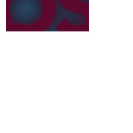
22. Juli
2 Min. Lesezeit
Liberale verlassen die
NEOS?
International
29. Juli
5 Min. Lesezeit