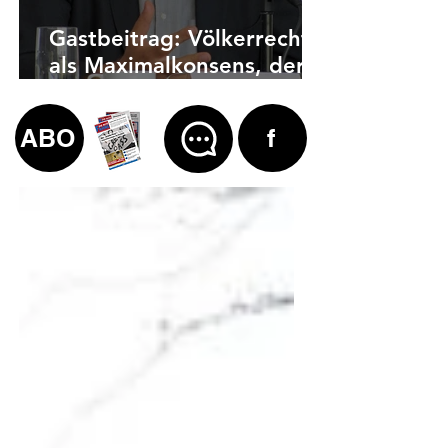
Gastbeitrag: Völkerrecht
als Maximalkonsens, der
auch zu weit geht
ABO
f