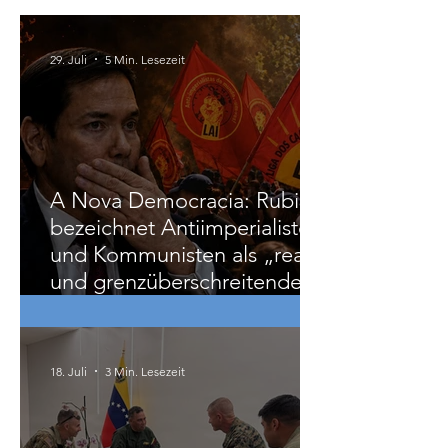
Liberale verlassen die
NEOS?
International
29. Juli
5 Min. Lesezeit
A Nova Democracia: Rubio
bezeichnet Antiimperialisten
und Kommunisten als „reale
und grenzüberschreitende
Bedrohung“