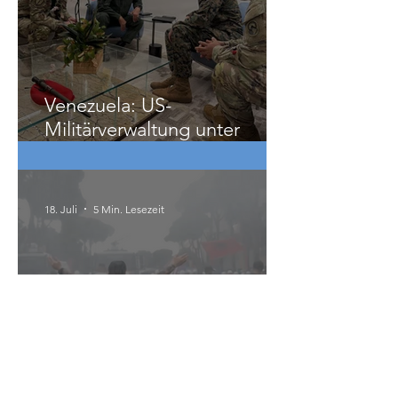
18. Juli
3 Min. Lesezeit
Venezuela: US-
Militärverwaltung unter
Vorwand der Erdbebenhilfe
18. Juli
5 Min. Lesezeit