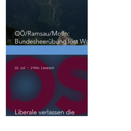
Köhler
25. Juli
1 Min. Lesezeit
OÖ/Ramsau/Molln:
Bundesheerübung löst Wald-
und Wiesenbrand aus
22. Juli
2 Min. Lesezeit