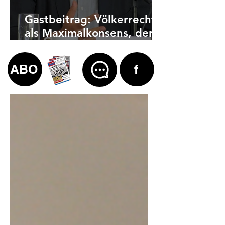
Gastbeitrag: Völkerrecht
als Maximalkonsens, der
auch zu weit geht
ABO
f