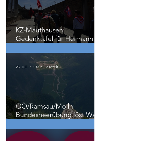
29. Juli
3 Min. Lesezeit
KZ-Mauthausen:
Gedenktafel für Hermann
Köhler
25. Juli
1 Min. Lesezeit
OÖ/Ramsau/Molln:
Bundesheerübung löst Wald-