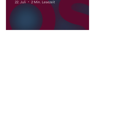
und Wiesenbrand aus
22. Juli
2 Min. Lesezeit
Liberale verlassen die
NEOS?
International
29. Juli
5 Min. Lesezeit