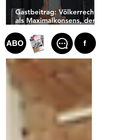
Gastbeitrag: Völkerrecht
als Maximalkonsens, der
auch zu weit geht
ABO
f