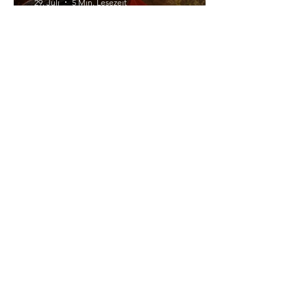
Liberale verlassen die
NEOS?
International
29. Juli
5 Min. Lesezeit
A Nova Democracia: Rubio
bezeichnet Antiimperialisten
und Kommunisten als „reale
und grenzüberschreitende
Bedrohung“