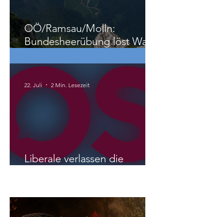
Köhler
25. Juli
1 Min. Lesezeit
OÖ/Ramsau/Molln:
Bundesheerübung löst Wald-
und Wiesenbrand aus
22. Juli
2 Min. Lesezeit