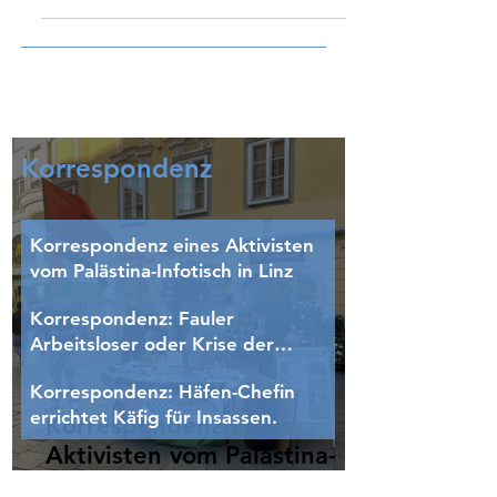
AIL: Kämpft gegen den G7-Gipfel
Hier teilen wir einen Aufruf der Antiimperialistischen
Liga (AIL), der unter anderem auf der Seite der ADRV
veröffentlicht wurde [LINK]: Nachstehend teilen wir
den Aufruf der Internationalen Antiimperialistischen
Liga zur Beteiligung an der Demonstration gegen den
G7 Gipfel am 14. Juni in Genf: Antiimperialisten aller
Länder, vereinigt euch! Kämpft gegen den G7-Gipfel –
Kein Frieden mit den Imperialisten Sieg den
unterdrückten Völkern und Nationen! In diesem Jahr
findet der v
Korrespondenz
Korrespondenz eines Aktivisten
vom Palästina-Infotisch in Linz
Korrespondenz: Fauler