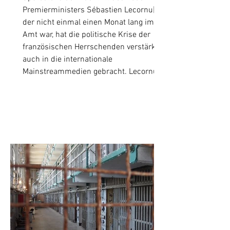
Premierministers Sébastien Lecornu[1],
der nicht einmal einen Monat lang im
Amt war, hat die politische Krise der
französischen Herrschenden verstärkt
auch in die internationale
Mainstreammedien gebracht. Lecornu
hat das Amt nach dem Rücktritt von
François Bayrou übernommen, der mit
der Durchführung eines neuen
Budgetplans – einem Generalangriff auf
Arbeiter, Angestellte und auch breite
Teile der Zwischenschichten –
gescheitert ist. Lecornu