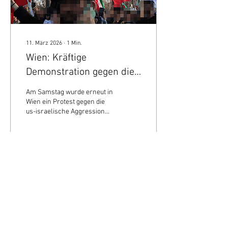
internationalen Flughafen
Simon Bolivar, bis hin zur
Stadt...
11. März 2026
∙
1
Min.
Wien: Kräftige
Demonstration gegen die
Angriffe auf den Iran
Am Samstag wurde erneut in
Wien ein Protest gegen die
us-israelische Aggression
auf den Iran abgehalten.
Dieses Mal beteiligten sich
um die 700 Personen an der
Demonstration. Während in
den Medien vermittelt wird,
dass die iranische Diaspora
in Österreich derart
imperialistisch verblendet
wäre, dass sie samt und
sämtlich den Angriff auf ihre
Heimat gutheißen würden,
zeigte die Demonstration ein