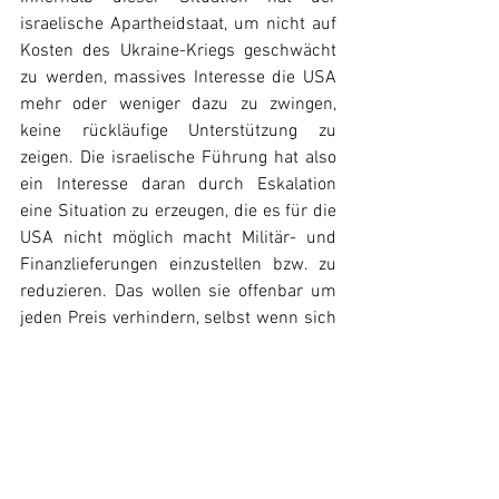
israelische Apartheidstaat, um nicht auf 
Kosten des Ukraine-Kriegs geschwächt 
zu werden, massives Interesse die USA 
mehr oder weniger dazu zu zwingen, 
keine rückläufige Unterstützung zu 
zeigen. Die israelische Führung hat also 
ein Interesse daran durch Eskalation 
eine Situation zu erzeugen, die es für die 
USA nicht möglich macht Militär- und 
Finanzlieferungen einzustellen bzw. zu 
reduzieren. Das wollen sie offenbar um 
jeden Preis verhindern, selbst wenn sich 
der Krieg auf andere Staaten in 
Vorderasien ausweitet.
Diese Situation bringt auch die USA noch 
weiter unter Druck. Natürlich hat es 
keine „humanitären“ Gründe, warum die 