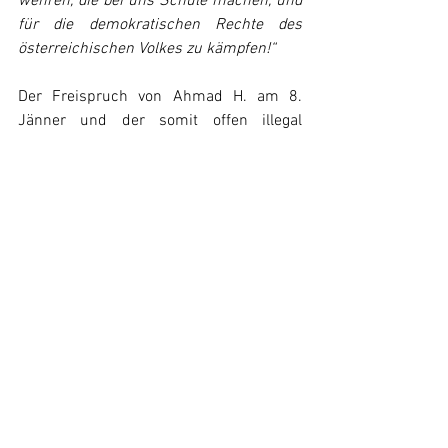
wehren, die bei uns Schule machen, und 
für die demokratischen Rechte des 
österreichischen Volkes zu kämpfen!“
Der Freispruch von Ahmad H. am 8. 
Jänner und der somit offen illegal 
verhängten Untersuchungshaft, bestätigt 
diese Worte nur.
Nun gilt weiter: Freiheit für Mustafa 
Ayash! Freiheit für Palästina!
Alle ansehen
Aktuelle Beiträge