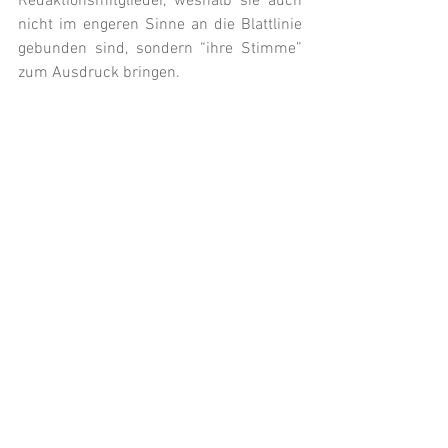
Redaktionsmitglieder, weshalb sie auch 
nicht im engeren Sinne an die Blattlinie 
gebunden sind, sondern “ihre Stimme” 
zum Ausdruck bringen.
Wie kann man Korrespondent der Roten 
Fahne werden?
Möchtest du aus deinem Betrieb, dem 
Viertel, der Familie, oder Nachbarschaft 
berichten? Dann schreibe uns unter 
korrespondenz@rotefahne.at
 und 
schildere kurz warum du Korrespondent 
sein und worüber du berichten 
möchtest.