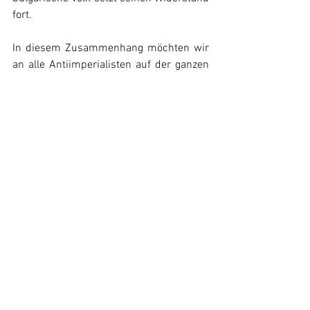
fort.
In diesem Zusammenhang möchten wir 
an alle Antiimperialisten auf der ganzen 
Welt appellieren, sich solidarisch mit 
dem Kampf des bulgarischen Volkes 
gegen das Diktat der EU und den 
erzwungenen Beitritt des Landes zur 
Eurozone zu stellen. Wenn es dem 
bulgarischen Volk gelingt, für seine 
Freiheit zu kämpfen und die Einführung 
des Euro als Ergebnis des Widerstands 
der Bevölkerung zu vermeiden, wäre dies 
eine wichtige Niederlage für den 
Imperialismus, welche globale 
Bedeutung für den Kampf der Völker der 
Welt hätte. Wir rufen daher alle auf, die 
sich für den Kampf gegen 