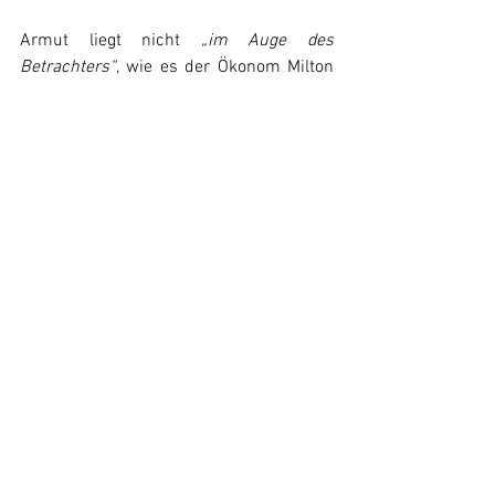
Armut liegt nicht 
„im Auge des 
Betrachters“
, wie es der Ökonom Milton 
Friedman sagte. Armut ist keine 
Schönheit, egal wie man sie betrachtet. 
Sie ist erbarmungslos real und 
unmissverständlich.  Die Armut darf 
nicht zur Konstante unserer Gesellschaft 
werden, denn sie betrifft uns alle.
Was sind Korrespondenzen?
Korrespondenzen sind Beiträge aus 
verschiedenen Teilen der Bevölkerung, 
sozusagen ein direktes Sprachrohr aus 