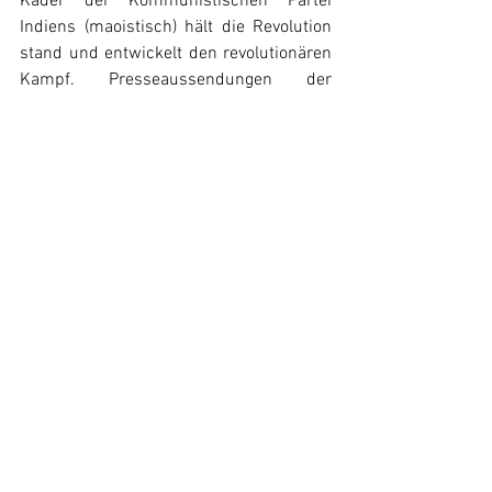
Kader der Kommunistischen Partei 
Indiens (maoistisch) hält die Revolution 
stand und entwickelt den revolutionären 
Kampf. Presseaussendungen der 
verschiedenen Parteikomitees 
dokumentieren einen wichtigen Kampf 
gegen zurückweichlerische Positionen, 
Pessimismus und einzelne Verräter, 
welche in dieser schwierigen Lage 
versuchen ihre eigene Haut zu retten – 
und dafür eine Kooperation mit dem 
indischen Staat eingehen. Das Beispiel 
das der ermordete Generalsekretär 
Basavaraj gab, ist dabei eine wichtige 
Orientierung: Die Revolution durch den 
bewaffneten Kampf zu entwickeln und 
die Partei als Führung zu stärken.