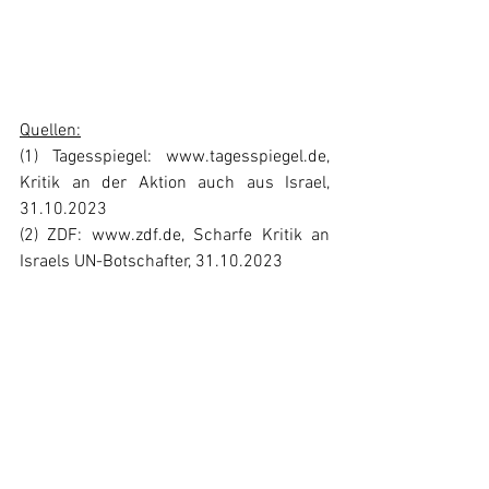
Quellen:
(1) Tagesspiegel: www.tagesspiegel.de, 
Kritik an der Aktion auch aus Israel, 
31.10.2023
(2) ZDF: www.zdf.de, Scharfe Kritik an 
Israels UN-Botschafter, 31.10.2023
(3) Frankfurter Rundschau: www.fr.de, 
Genozidforscher zu Hamas-Attacke: 
„Netanjahu hat den Wind gesät“, 
17.10.23
(4) Tiroler Tageszeitung: www.tt.com, Bei 
Treffen mit deutschem Kanzler: 
Netanjahu vergleicht Hamas-Verbrechen 
mit Holocaust, 17.10.2023