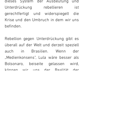
dieses System der Ausbeutung und 
Unterdrückung rebellieren ist 
gerechtfertigt und widerspiegelt die 
Krise und den Umbruch in dem wir uns 
befinden.
Rebellion gegen Unterdrückung gibt es 
überall auf der Welt und derzeit speziell 
auch in Brasilien. Wenn der 
„Medienkonsens“, Lula wäre besser als 
Bolsonaro, beiseite gelassen wird, 
können wir uns der Realität der 
brasilianischen Bevölkerung widmen. 
Und hier stoßen wir schnell auf die Frage 
der armen Bauern und ihrer Forderung 
nach einer Agrarrevolution. Hat man 
nach den Systemmedien den Eindruck, 
Bauernkämpfe und Agrarrevolution 
wären „Teil der Vergangenheit“, sehen wir 