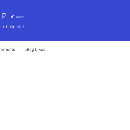
 P.
Autor
r
0
Gefolgt
omments
Blog Likes