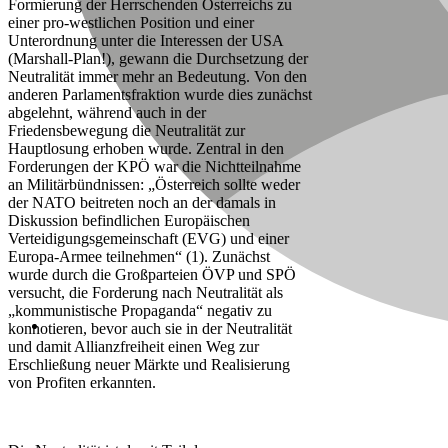
Formierung der Herrschenden Österreichs zu
einer pro-westlichen Position und einer
Unterordnung unter die Interessen der USA
(Marshall-Plan!), gewann die Durchsetzung der
Neutralität immer mehr an Bedeutung. Von den
anderen Parlamentsfraktion wurde dies zunächst
abgelehnt, während auch in der
Friedensbewegung die Neutralität zur
Hauptlosung erhoben wurde. Zentral in den
Forderungen der KPÖ war die Nichtteilnahme
an Militärbündnissen: „Österreich sollte weder
der NATO beitreten noch an der damals in
Diskussion befindlichen Europäischen
Verteidigungsgemeinschaft (EVG) und einer
Europa-Armee teilnehmen“ (1). Zunächst
wurde durch die Großparteien ÖVP und SPÖ
versucht, die Forderung nach Neutralität als
„kommunistische Propaganda“ negativ zu
konnotieren, bevor auch sie in der Neutralität
und damit Allianzfreiheit einen Weg zur
Erschließung neuer Märkte und Realisierung
von Profiten erkannten.