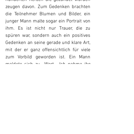
zeugen davon. Zum Gedenken brachten 
die Teilnehmer Blumen und Bilder, ein 
junger Mann malte sogar ein Portrait von 
ihm. Es ist nicht nur Trauer, die zu 
spüren war, sondern auch ein positives 
Gedenken an seine gerade und klare Art, 
mit der er ganz offensichtlich für viele 
zum Vorbild geworden ist. Ein Mann 
meldete sich zu  Wort, 
„Ich nehme ihn 
als eine Axt. Wenn jemand mir einen 
Blödsinn erzählen will, dann werde ich 
antworten mit Clemens Arvay Zitaten.“
Angesichts des Abbaus demokratischer 
Rechte und des Versuchs der Hetze und 
Spaltung in der Bevölkerung, die nach 
wie vor gegeben sind, ist das Gedenken 
an den im wahrsten Sinn des Worts 
demokratischen und fortschrittlichen 