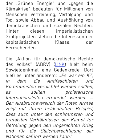
der „Grünen Energie“ und „gegen die 
Klimakrise“, bedeuten für Millionen von 
Menschen Vertreibung, Verfolgung und 
Tod, sowie Abbau und Aushöhlung von 
demokratischen und sozialen Rechten. 
Hinter diesen imperialistischen 
Großprojekten stehen die Interessen der 
kapitalistischen Klasse, der 
Herrschenden.
Die „Aktion für demokratische Rechte 
des Volkes“ (ADRV) (
LINK
)
 hielt beim 
Sowjetdenkmal eine Gedenkrede. Dort 
hieß es unter anderem: 
„Es war ein KZ, 
in dem die Antifaschisten und 
Kommunisten vernichtet werden sollten, 
es sollten proletarische 
Internationalisten ermordet werden. … 
Der Ausbruchsversuch der Roten Armee 
zeigt mit ihrem heldenhaften Beispiel, 
dass auch unter den schlimmsten und 
brutalsten Verhältnissen der Kampf für 
Befreiung gegen den ungerechten Krieg 
und für die Gleichberechtigung der 
Nationen geführt werden kann.“