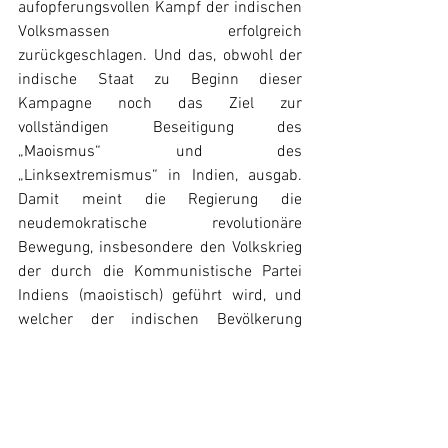
aufopferungsvollen Kampf der indischen 
Volksmassen erfolgreich 
zurückgeschlagen. Und das, obwohl der 
indische Staat zu Beginn dieser 
Kampagne noch das Ziel zur 
vollständigen Beseitigung des 
„Maoismus“ und des 
„Linksextremismus“ in Indien, ausgab. 
Damit meint die Regierung die 
neudemokratische revolutionäre 
Bewegung, insbesondere den Volkskrieg 
der durch die Kommunistische Partei 
Indiens (maoistisch) geführt wird, und 
welcher der indischen Bevölkerung 
schlussendlich die politische Stärke und 
Verteidigungskraft verlieh um die 
Operation Green Hunt zu besiegen. 
Als Resultat dieser Niederlage, gab die 