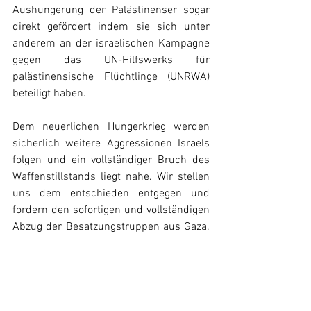
Aushungerung der Palästinenser sogar 
direkt gefördert indem sie sich unter 
anderem an der israelischen Kampagne 
gegen das UN-Hilfswerks für 
palästinensische Flüchtlinge (UNRWA) 
beteiligt haben.
Dem neuerlichen Hungerkrieg werden 
sicherlich weitere Aggressionen Israels 
folgen und ein vollständiger Bruch des 
Waffenstillstands liegt nahe. Wir stellen 
uns dem entschieden entgegen und 
fordern den sofortigen und vollständigen 
Abzug der Besatzungstruppen aus Gaza. 
Denn in der Situation ist es eine 
essentielle Frage in der zur Erlangung 
des Rechts auf Unabhängigkeit und 
Selbstbestimmung, im Kampf um die 
nationale Befreiung Palästinas.